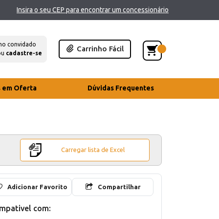
Insira o seu CEP para encontrar um concessionário
mo convidado
Carrinho Fácil
ou
cadastre-se
s em Oferta
Dúvidas Frequentes
Carregar lista de Excel
Adicionar Favorito
Compartilhar
mpativel com: