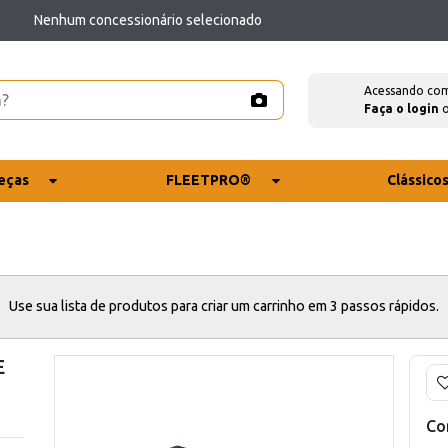
Nenhum concessionário selecionado
Acessando co
Faça o login
eças
FLEETPRO®
Clássico
Use sua lista de produtos para criar um carrinho em 3 passos rápidos.
E
Co