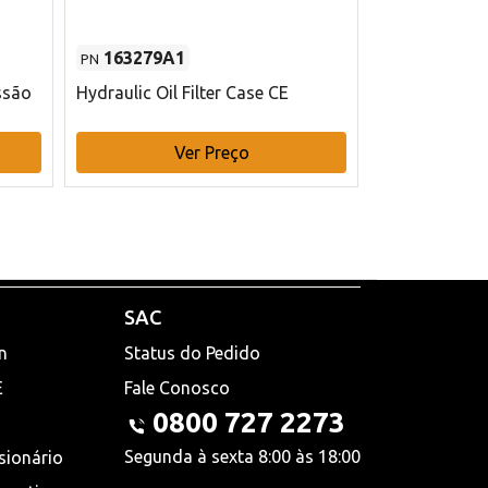
163279A1
48145970
PN
PN
ssão
Hydraulic Oil Filter Case CE
Filtro de com
x 75 mm L Ca
Ver Preço
V
SAC
n
Status do Pedido
E
Fale Conosco
0800 727 2273
Segunda à sexta 8:00 às 18:00
sionário