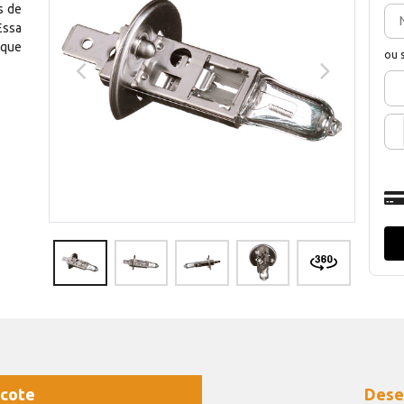
s de
Essa
 que
ou 
cote
Dese