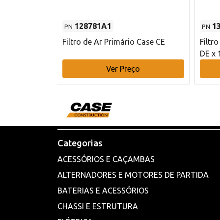
128781A1
1
PN
PN
l - 80 mm DE
Filtro de Ar Primário Case CE
Filtr
DE x 
o
Ver Preço
Categorias
ACESSÓRIOS E CAÇAMBAS
ALTERNADORES E MOTORES DE PARTIDA
BATERIAS E ACESSÓRIOS
CHASSI E ESTRUTURA