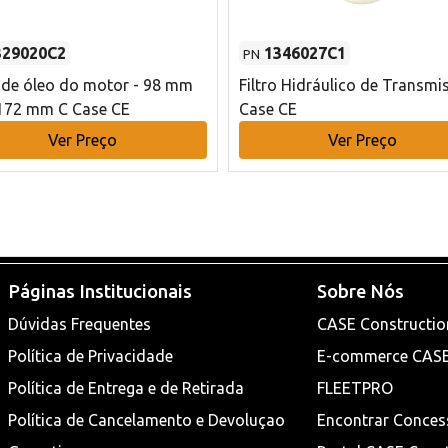
329020C2
1346027C1
PN
o de óleo do motor - 98 mm
Filtro Hidráulico de Transmi
172 mm C Case CE
Case CE
Ver Preço
Ver Preço
Páginas Institucionais
Sobre Nós
Dúvidas Frequentes
CASE Constructio
Política de Privacidade
E-commerce CAS
Política de Entrega e de Retirada
FLEETPRO
Política de Cancelamento e Devoluçao
Encontrar Conces