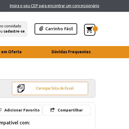
Insira o seu CEP para encontrar um concessionário
mo convidado
Carrinho Fácil
ou
cadastre-se
s em Oferta
Dúvidas Frequentes
Carregar lista de Excel
Adicionar Favorito
Compartilhar
mpativel com: