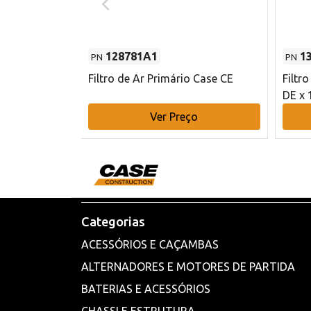
128781A1
1
PN
PN
l - 80 mm DE
Filtro de Ar Primário Case CE
Filtr
DE x 
o
Ver Preço
Categorias
ACESSÓRIOS E CAÇAMBAS
ALTERNADORES E MOTORES DE PARTIDA
BATERIAS E ACESSÓRIOS
CHASSI E ESTRUTURA