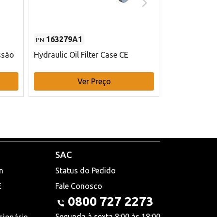
163279A1
48145970
PN
PN
ssão
Hydraulic Oil Filter Case CE
Filtro de com
x 75 mm L Ca
Ver Preço
V
SAC
n
Status do Pedido
E
Fale Conosco
0800 727 2273
Segunda à sexta 8:00 às 18:00
sionário