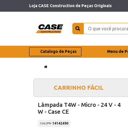
Loja CASE Construction de Peças Originais
Catalogo de Peças
Menu de P
CARRINHO FÁCIL
Lâmpada T4W - Micro - 24 V - 4
W - Case CE
14142490
Cód./PN