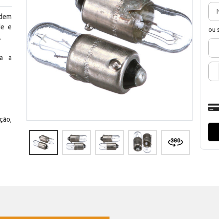
ndem
de e
ou 
.
ia a
ção,