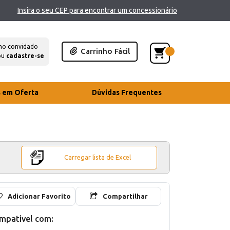
Insira o seu CEP para encontrar um concessionário
mo convidado
Carrinho Fácil
ou
cadastre-se
s em Oferta
Dúvidas Frequentes
Carregar lista de Excel
Adicionar Favorito
Compartilhar
mpativel com: