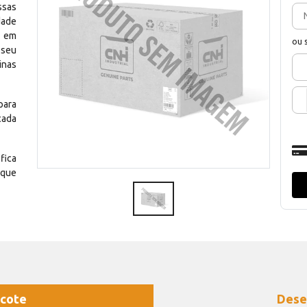
ssas
dade
e em
ou 
 seu
inas
para
cada
fica
 que
cote
Dese