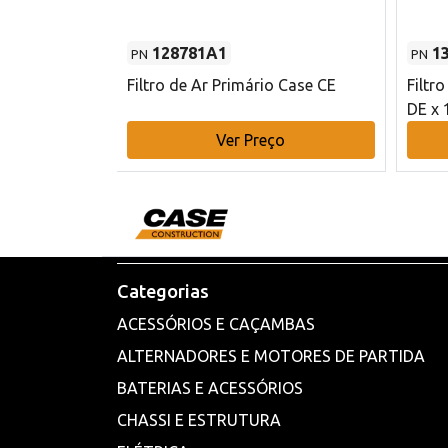
128781A1
1
PN
PN
l - 80 mm DE
Filtro de Ar Primário Case CE
Filtr
DE x 
o
Ver Preço
Categorias
ACESSÓRIOS E CAÇAMBAS
ALTERNADORES E MOTORES DE PARTIDA
BATERIAS E ACESSÓRIOS
CHASSI E ESTRUTURA