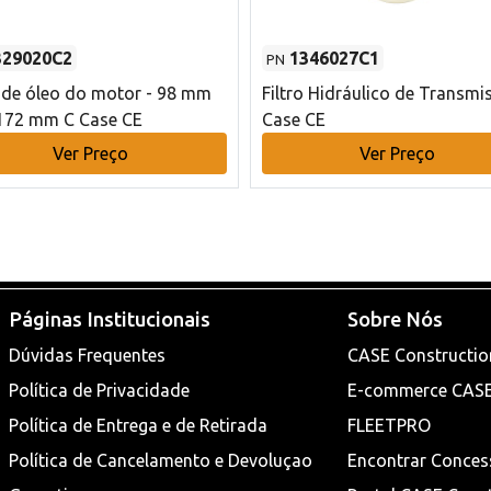
329020C2
1346027C1
PN
o de óleo do motor - 98 mm
Filtro Hidráulico de Transmi
172 mm C Case CE
Case CE
Ver Preço
Ver Preço
Páginas Institucionais
Sobre Nós
Dúvidas Frequentes
CASE Constructio
Política de Privacidade
E-commerce CAS
Política de Entrega e de Retirada
FLEETPRO
Política de Cancelamento e Devoluçao
Encontrar Conces