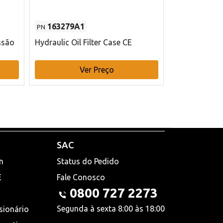
163279A1
48145970
PN
PN
ssão
Hydraulic Oil Filter Case CE
Filtro de com
x 75 mm L Ca
Ver Preço
V
SAC
n
Status do Pedido
E
Fale Conosco
0800 727 2273
Segunda à sexta 8:00 às 18:00
sionário