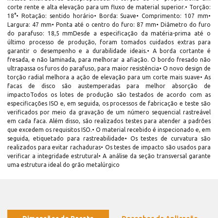
corte rente e alta elevação para um fluxo de material superior.• Torção:
18°• Rotação: sentido horário• Borda: Suave• Comprimento: 107 mm•
Largura: 47 mm• Ponta até o centro do furo: 87 mm• Diâmetro do furo
do parafuso: 18,5 mmDesde a especificação da matéria-prima até o
último processo de produção, foram tomados cuidados extras para
garantir o desempenho e a durabilidade ideais.• A borda cortante é
fresada, e não laminada, para melhorar a afiação. O bordo fresado não
ultrapassa os furos do parafuso, para maior resistência• O novo design de
torção radial melhora a ação de elevação para um corte mais suave• As
facas de disco são austemperadas para melhor absorção de
impactoTodos os lotes de produção são testados de acordo com as
especificações ISO e, em seguida, os processos de fabricação e teste são
verificados por meio da gravação de um número sequencial rastreável
em cada faca. Além disso, são realizados testes para atender a padrões
que excedem os requisitos ISO.• O material recebido é inspecionado e, em
seguida, etiquetado para rastreabilidade• Os testes de curvatura são
realizados para evitar rachaduras• Os testes de impacto são usados para
verificar a integridade estrutural• A análise da seção transversal garante
uma estrutura ideal do grão metalúrgico