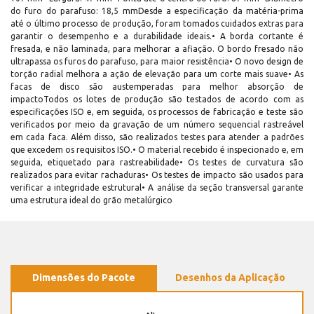
do furo do parafuso: 18,5 mmDesde a especificação da matéria-prima
até o último processo de produção, foram tomados cuidados extras para
garantir o desempenho e a durabilidade ideais.• A borda cortante é
fresada, e não laminada, para melhorar a afiação. O bordo fresado não
ultrapassa os furos do parafuso, para maior resistência• O novo design de
torção radial melhora a ação de elevação para um corte mais suave• As
facas de disco são austemperadas para melhor absorção de
impactoTodos os lotes de produção são testados de acordo com as
especificações ISO e, em seguida, os processos de fabricação e teste são
verificados por meio da gravação de um número sequencial rastreável
em cada faca. Além disso, são realizados testes para atender a padrões
que excedem os requisitos ISO.• O material recebido é inspecionado e, em
seguida, etiquetado para rastreabilidade• Os testes de curvatura são
realizados para evitar rachaduras• Os testes de impacto são usados para
verificar a integridade estrutural• A análise da seção transversal garante
uma estrutura ideal do grão metalúrgico
Dimensões do Pacote
Desenhos da Aplicação