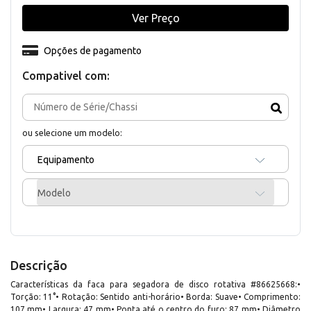
Ver Preço
Opções de pagamento
Compativel com:
ou selecione um modelo:
Equipamento
Modelo
Descrição
Características da faca para segadora de disco rotativa #86625668:•
Torção: 11°• Rotação: Sentido anti-horário• Borda: Suave• Comprimento:
107 mm• Largura: 47 mm• Ponta até o centro do furo: 87 mm• Diâmetro