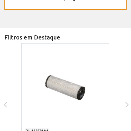
Filtros em Destaque
PN
128781A1