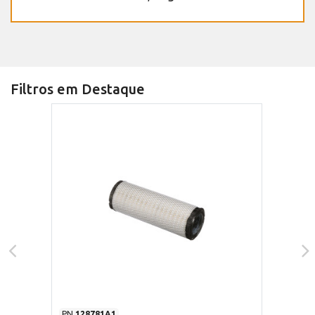
Filtros em Destaque
PN
128781A1