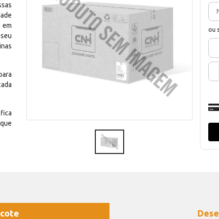
ssas
dade
e em
ou 
 seu
inas
para
cada
fica
 que
cote
Dese