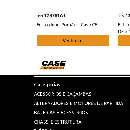
128781A1
1
PN
PN
l - 80 mm DE
Filtro de Ar Primário Case CE
Filtr
DE x 
o
Ver Preço
Categorias
ACESSÓRIOS E CAÇAMBAS
ALTERNADORES E MOTORES DE PARTIDA
BATERIAS E ACESSÓRIOS
CHASSI E ESTRUTURA