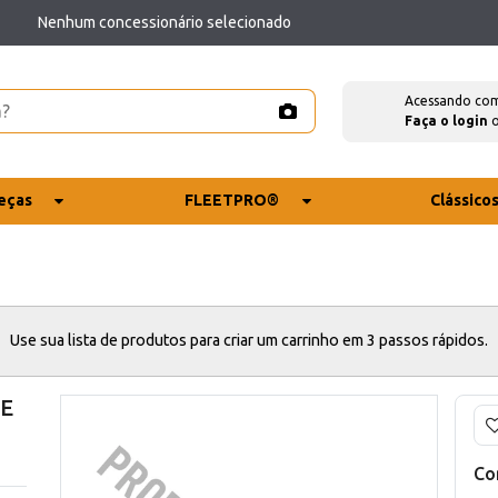
Nenhum concessionário selecionado
Acessando co
Faça o login
eças
FLEETPRO®
Clássico
Use sua lista de produtos para criar um carrinho em 3 passos rápidos.
CE
Co