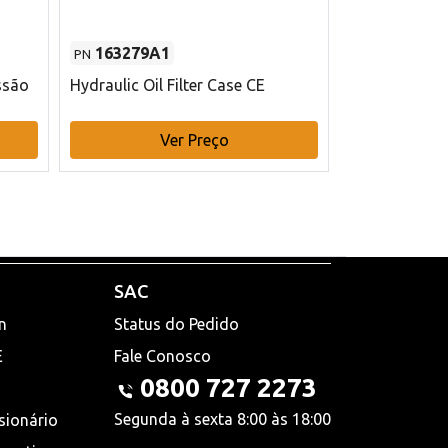
163279A1
48145970
PN
PN
ssão
Hydraulic Oil Filter Case CE
Filtro de com
x 75 mm L Ca
Ver Preço
V
SAC
n
Status do Pedido
E
Fale Conosco
0800 727 2273
Segunda à sexta 8:00 às 18:00
sionário