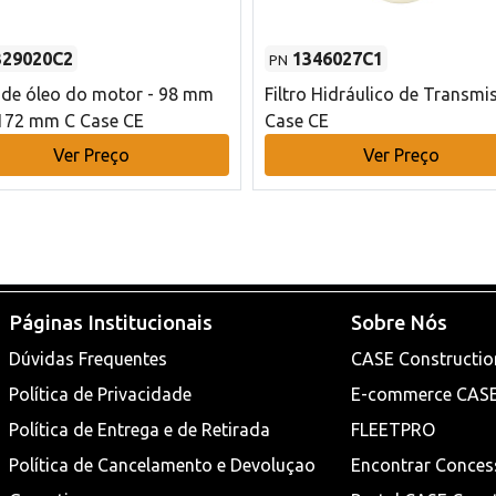
329020C2
1346027C1
PN
o de óleo do motor - 98 mm
Filtro Hidráulico de Transmi
172 mm C Case CE
Case CE
Ver Preço
Ver Preço
Páginas Institucionais
Sobre Nós
Dúvidas Frequentes
CASE Constructio
Política de Privacidade
E-commerce CAS
Política de Entrega e de Retirada
FLEETPRO
Política de Cancelamento e Devoluçao
Encontrar Conces