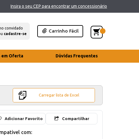
Insira o seu CEP para encontrar um concessionário
mo convidado
Carrinho Fácil
ou
cadastre-se
s em Oferta
Dúvidas Frequentes
Carregar lista de Excel
Adicionar Favorito
Compartilhar
mpativel com: