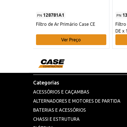
128781A1
1
PN
PN
l - 80 mm DE
Filtro de Ar Primário Case CE
Filtr
DE x 
o
Ver Preço
Categorias
ACESSÓRIOS E CAÇAMBAS
ALTERNADORES E MOTORES DE PARTIDA
BATERIAS E ACESSÓRIOS
CHASSI E ESTRUTURA