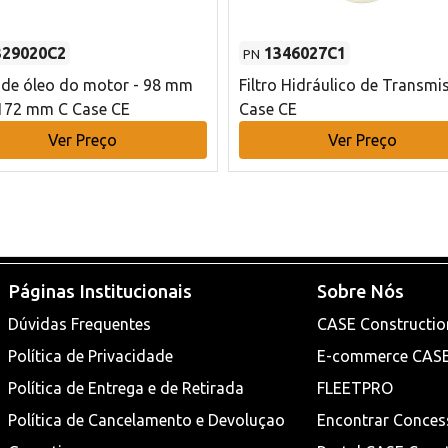
329020C2
1346027C1
PN
o de óleo do motor - 98 mm
Filtro Hidráulico de Transmi
172 mm C Case CE
Case CE
Ver Preço
Ver Preço
Páginas Institucionais
Sobre Nós
Dúvidas Frequentes
CASE Constructio
Política de Privacidade
E-commerce CAS
Política de Entrega e de Retirada
FLEETPRO
Política de Cancelamento e Devoluçao
Encontrar Conces