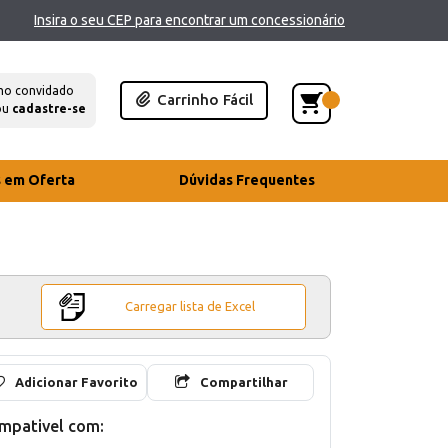
Insira o seu CEP para encontrar um concessionário
mo convidado
Carrinho Fácil
ou
cadastre-se
s em Oferta
Dúvidas Frequentes
Carregar lista de Excel
Adicionar Favorito
Compartilhar
mpativel com: