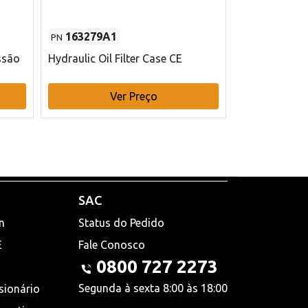
163279A1
48145970
PN
PN
ssão
Hydraulic Oil Filter Case CE
Filtro de com
x 75 mm L Ca
Ver Preço
V
SAC
n
Status do Pedido
E
Fale Conosco
0800 727 2273
Segunda à sexta 8:00 às 18:00
sionário