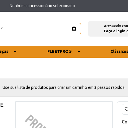
Nenhum concessionário selecionado
Acessando co
Faça o login
eças
FLEETPRO®
Clássico
Use sua lista de produtos para criar um carrinho em 3 passos rápidos.
CE
Co