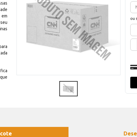
ssas
dade
e em
ou 
 seu
inas
para
cada
fica
 que
cote
Dese