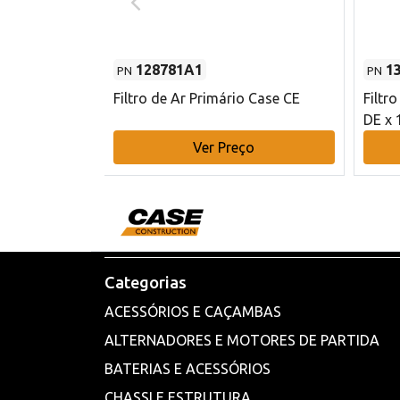
128781A1
1
PN
PN
l - 80 mm DE
Filtro de Ar Primário Case CE
Filtr
DE x 
o
Ver Preço
Categorias
ACESSÓRIOS E CAÇAMBAS
ALTERNADORES E MOTORES DE PARTIDA
BATERIAS E ACESSÓRIOS
CHASSI E ESTRUTURA