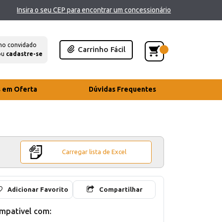
Insira o seu CEP para encontrar um concessionário
mo convidado
Carrinho Fácil
ou
cadastre-se
s em Oferta
Dúvidas Frequentes
Carregar lista de Excel
Adicionar Favorito
Compartilhar
mpativel com: