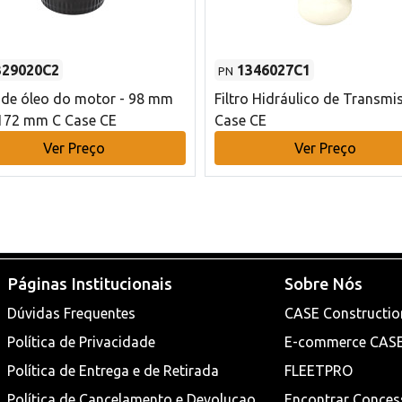
329020C2
1346027C1
PN
o de óleo do motor - 98 mm
Filtro Hidráulico de Transmi
172 mm C Case CE
Case CE
Ver Preço
Ver Preço
Páginas Institucionais
Sobre Nós
Dúvidas Frequentes
CASE Constructio
Política de Privacidade
E-commerce CAS
Política de Entrega e de Retirada
FLEETPRO
Política de Cancelamento e Devoluçao
Encontrar Conces