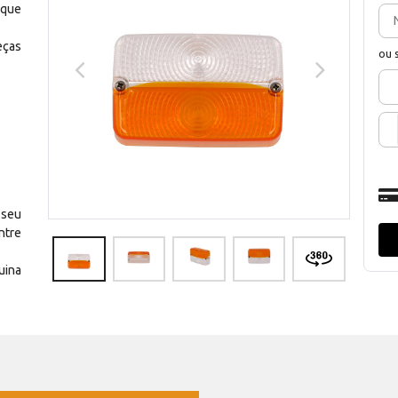
 que
eças
ou 
 seu
ntre
uina