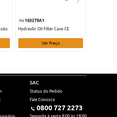
163279A1
48145970
PN
PN
ssão
Hydraulic Oil Filter Case CE
Filtro de com
x 75 mm L Ca
Ver Preço
V
SAC
n
Status do Pedido
E
Fale Conosco
0800 727 2273
Segunda à sexta 8:00 às 18:00
sionário