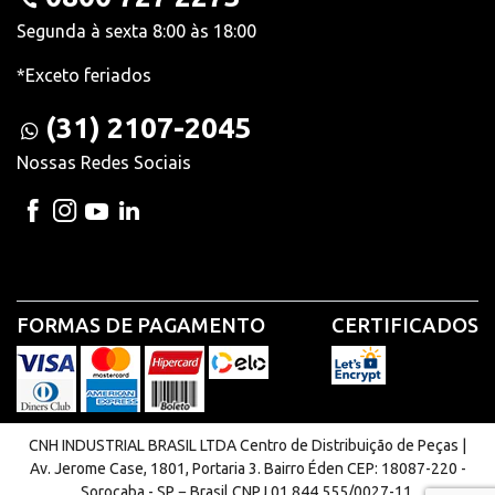
Segunda à sexta 8:00 às 18:00
*Exceto feriados
(31) 2107-2045
Nossas Redes Sociais
FORMAS DE PAGAMENTO
CERTIFICADOS
CNH INDUSTRIAL BRASIL LTDA Centro de Distribuição de Peças |
Av. Jerome Case, 1801, Portaria 3. Bairro Éden CEP: 18087-220 -
Sorocaba - SP − Brasil CNPJ 01.844.555/0027-11.