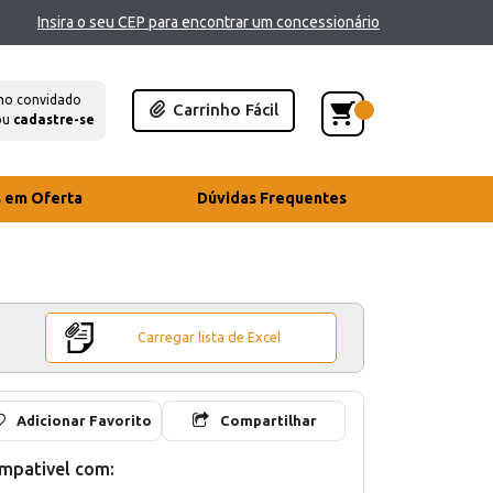
Insira o seu CEP para encontrar um concessionário
mo convidado
Carrinho Fácil
ou
cadastre-se
s em Oferta
Dúvidas Frequentes
Carregar lista de Excel
Adicionar Favorito
Compartilhar
mpativel com: