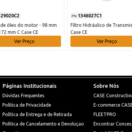
329020C2
1346027C1
PN
o de óleo do motor - 98 mm
Filtro Hidráulico de Transmi
172 mm C Case CE
Case CE
Ver Preço
Ver Preço
Páginas Institucionais
Sobre Nós
Dúvidas Frequentes
CASE Constructio
Política de Privacidade
E-commerce CAS
Política de Entrega e de Retirada
FLEETPRO
Política de Cancelamento e Devoluçao
Encontrar Conces