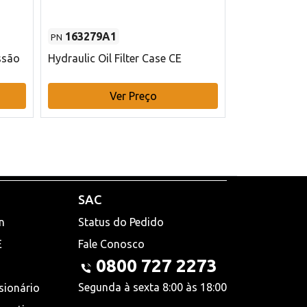
163279A1
48145970
PN
PN
ssão
Hydraulic Oil Filter Case CE
Filtro de com
x 75 mm L Ca
Ver Preço
V
SAC
n
Status do Pedido
E
Fale Conosco
0800 727 2273
Segunda à sexta 8:00 às 18:00
sionário