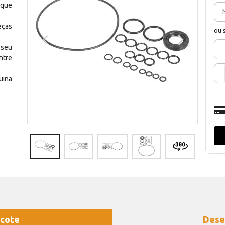
 que
eças
ou 
 seu
ntre
uina
cote
Dese