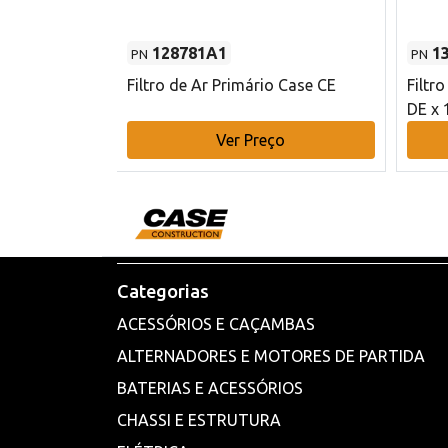
128781A1
1
PN
PN
l - 80 mm DE
Filtro de Ar Primário Case CE
Filtr
DE x 
o
Ver Preço
Categorias
ACESSÓRIOS E CAÇAMBAS
ALTERNADORES E MOTORES DE PARTIDA
BATERIAS E ACESSÓRIOS
CHASSI E ESTRUTURA