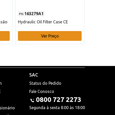
163279A1
48145970
PN
PN
ssão
Hydraulic Oil Filter Case CE
Filtro de com
x 75 mm L Ca
Ver Preço
V
SAC
n
Status do Pedido
E
Fale Conosco
0800 727 2273
Segunda à sexta 8:00 às 18:00
sionário