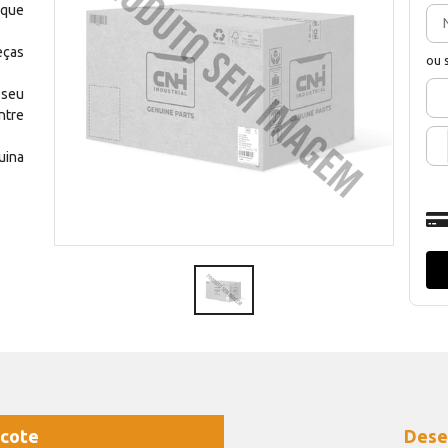
 que
eças
ou 
 seu
ntre
uina
cote
Dese