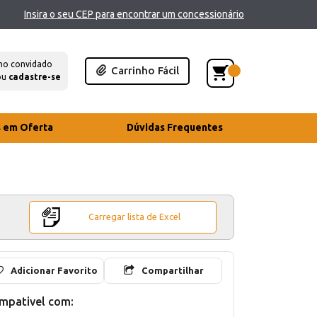
Insira o seu CEP para encontrar um concessionário
mo convidado
Carrinho Fácil
ou
cadastre-se
s em Oferta
Dúvidas Frequentes
Carregar lista de Excel
Adicionar Favorito
Compartilhar
mpativel com: