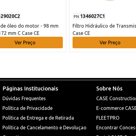
329020C2
1346027C1
PN
o de óleo do motor - 98 mm
Filtro Hidráulico de Transmi
172 mm C Case CE
Case CE
Ver Preço
Ver Preço
Páginas Institucionais
Sobre Nós
Dúvidas Frequentes
CASE Constructio
Política de Privacidade
E-commerce CAS
Política de Entrega e de Retirada
FLEETPRO
Política de Cancelamento e Devoluçao
Encontrar Conces