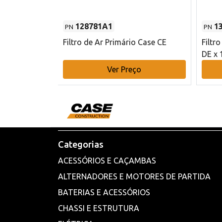
128781A1
1
PN
PN
l - 80 mm DE
Filtro de Ar Primário Case CE
Filtr
DE x 
o
Ver Preço
Categorias
ACESSÓRIOS E CAÇAMBAS
ALTERNADORES E MOTORES DE PARTIDA
BATERIAS E ACESSÓRIOS
CHASSI E ESTRUTURA