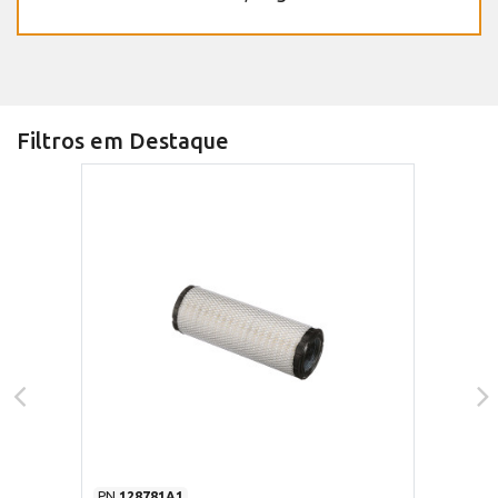
Filtros em Destaque
PN
128781A1