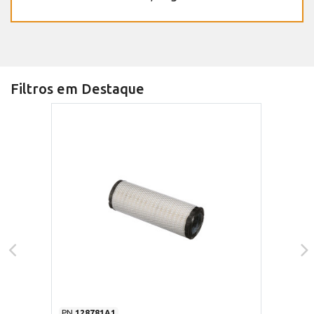
Filtros em Destaque
PN
128781A1