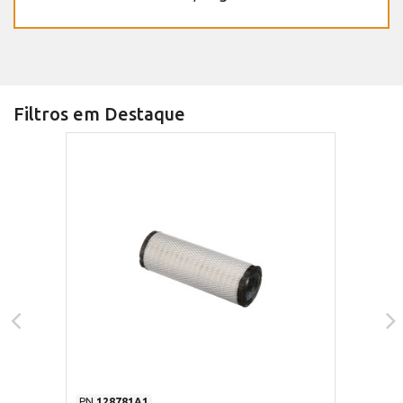
Filtros em Destaque
PN
128781A1