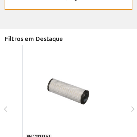
Filtros em Destaque
PN
128781A1