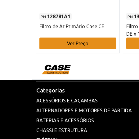
128781A1
1
PN
PN
l - 80 mm DE
Filtro de Ar Primário Case CE
Filtr
DE x 
o
Ver Preço
Categorias
ACESSÓRIOS E CAÇAMBAS
ALTERNADORES E MOTORES DE PARTIDA
BATERIAS E ACESSÓRIOS
CHASSI E ESTRUTURA