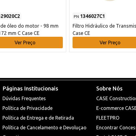
329020C2
1346027C1
PN
o de óleo do motor - 98 mm
Filtro Hidráulico de Transmi
172 mm C Case CE
Case CE
Ver Preço
Ver Preço
Páginas Institucionais
Sobre Nós
Dúvidas Frequentes
CASE Constructio
Política de Privacidade
E-commerce CAS
Política de Entrega e de Retirada
FLEETPRO
Política de Cancelamento e Devoluçao
Encontrar Conces