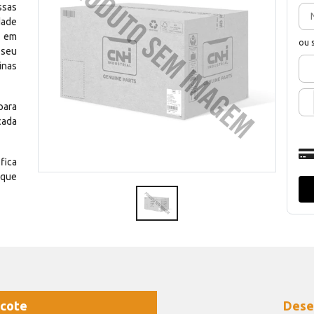
ssas
dade
e em
ou 
 seu
inas
para
cada
fica
 que
cote
Dese