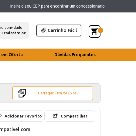
Insira o seu CEP para encontrar um concessionário
mo convidado
Carrinho Fácil
ou
cadastre-se
s em Oferta
Dúvidas Frequentes
Carregar lista de Excel
Adicionar Favorito
Compartilhar
mpativel com: