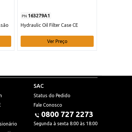
163279A1
48145970
PN
PN
ssão
Hydraulic Oil Filter Case CE
Filtro de com
x 75 mm L Ca
Ver Preço
V
SAC
n
Status do Pedido
E
Fale Conosco
0800 727 2273
Segunda à sexta 8:00 às 18:00
sionário