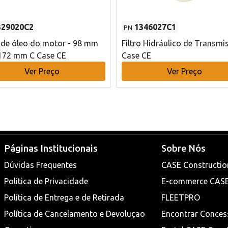
329020C2
1346027C1
PN
o de óleo do motor - 98 mm
Filtro Hidráulico de Transmi
172 mm C Case CE
Case CE
Ver Preço
Ver Preço
Páginas Institucionais
Sobre Nós
Dúvidas Frequentes
CASE Constructio
Política de Privacidade
E-commerce CAS
Política de Entrega e de Retirada
FLEETPRO
Política de Cancelamento e Devoluçao
Encontrar Conces