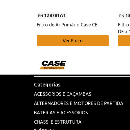
128781A1
1
PN
PN
l - 80 mm DE
Filtro de Ar Primário Case CE
Filtr
DE x 
o
Ver Preço
Categorias
ACESSÓRIOS E CAÇAMBAS
ALTERNADORES E MOTORES DE PARTIDA
BATERIAS E ACESSÓRIOS
CHASSI E ESTRUTURA