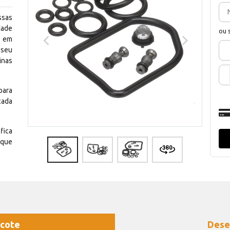
ssas
dade
ou 
e em
 seu
inas
para
cada
fica
 que
cote
Dese