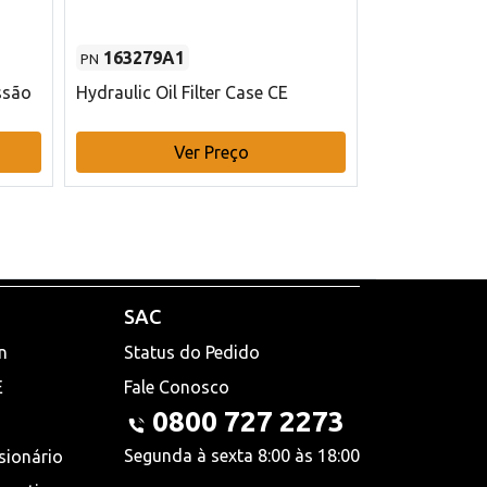
163279A1
48145970
PN
PN
ssão
Hydraulic Oil Filter Case CE
Filtro de com
x 75 mm L Ca
Ver Preço
V
SAC
n
Status do Pedido
E
Fale Conosco
0800 727 2273
Segunda à sexta 8:00 às 18:00
sionário