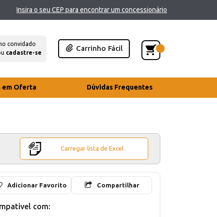
Insira o seu CEP para encontrar um concessionário
mo convidado
Carrinho Fácil
ou
cadastre-se
s em Oferta
Dúvidas Frequentes
Carregar lista de Excel
Adicionar Favorito
Compartilhar
mpativel com: