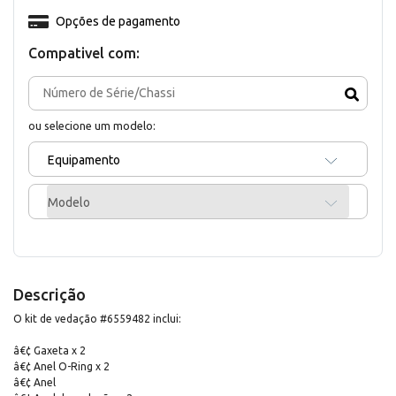
Opções de pagamento
Compativel com:
ou selecione um modelo:
Equipamento
Modelo
Descrição
O kit de vedação #6559482 inclui:
â€¢ Gaxeta x 2
â€¢ Anel O-Ring x 2
â€¢ Anel