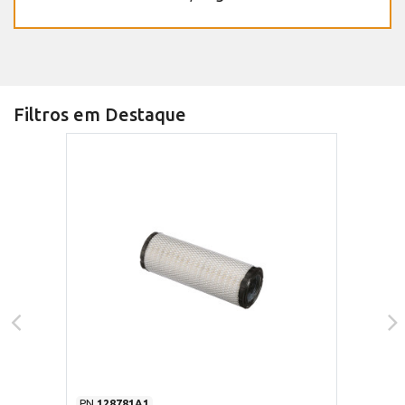
Filtros em Destaque
PN
128781A1