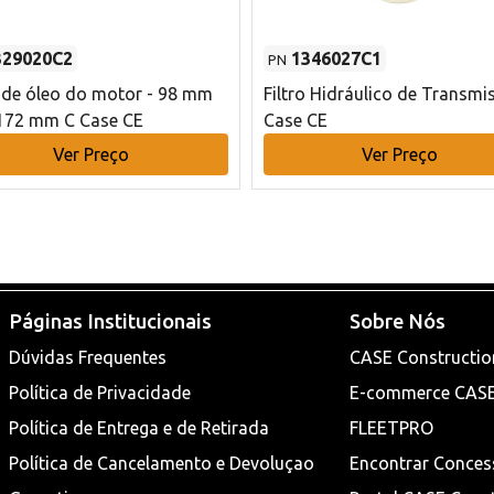
329020C2
1346027C1
PN
o de óleo do motor - 98 mm
Filtro Hidráulico de Transmi
172 mm C Case CE
Case CE
Ver Preço
Ver Preço
Páginas Institucionais
Sobre Nós
Dúvidas Frequentes
CASE Constructio
Política de Privacidade
E-commerce CAS
Política de Entrega e de Retirada
FLEETPRO
Política de Cancelamento e Devoluçao
Encontrar Conces