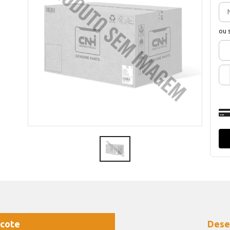
ou 
cote
Dese