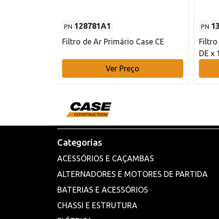
128781A1
1
PN
PN
l - 80 mm DE
Filtro de Ar Primário Case CE
Filtr
DE x 
o
Ver Preço
Categorias
ACESSÓRIOS E CAÇAMBAS
ALTERNADORES E MOTORES DE PARTIDA
BATERIAS E ACESSÓRIOS
CHASSI E ESTRUTURA