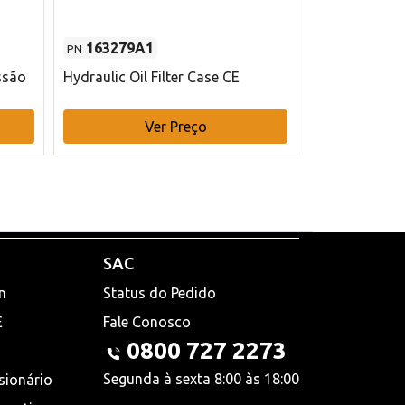
163279A1
48145970
PN
PN
ssão
Hydraulic Oil Filter Case CE
Filtro de com
x 75 mm L Ca
Ver Preço
V
SAC
n
Status do Pedido
E
Fale Conosco
0800 727 2273
Segunda à sexta 8:00 às 18:00
sionário