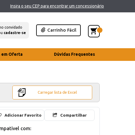
Insira o seu CEP para encontrar um concessionário
mo convidado
Carrinho Fácil
ou
cadastre-se
s em Oferta
Dúvidas Frequentes
Carregar lista de Excel
Adicionar Favorito
Compartilhar
mpativel com: