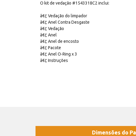
O kit de vedação #1543318C2 inclui:
â€¢ Vedação do limpador
â€¢ Anel Contra Desgaste
â€¢ Vedação
â€¢ Anel
â€¢ Anel de encosto
â€¢ Pacote
â€¢ Anel O-Ring x 3
â€¢ Instruções
Dimensões do Pa