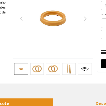
enho
ntes
t de
ou 
cote
Dese