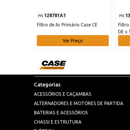
128781A1
1
PN
PN
l - 80 mm DE
Filtro de Ar Primário Case CE
Filtr
DE x 
o
Ver Preço
Categorias
ACESSÓRIOS E CAÇAMBAS
ALTERNADORES E MOTORES DE PARTIDA
BATERIAS E ACESSÓRIOS
CHASSI E ESTRUTURA