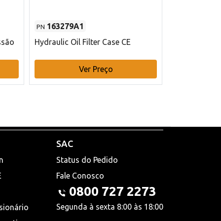
163279A1
48145970
PN
PN
ssão
Hydraulic Oil Filter Case CE
Filtro de com
x 75 mm L Ca
Ver Preço
V
SAC
n
Status do Pedido
E
Fale Conosco
0800 727 2273
Segunda à sexta 8:00 às 18:00
sionário