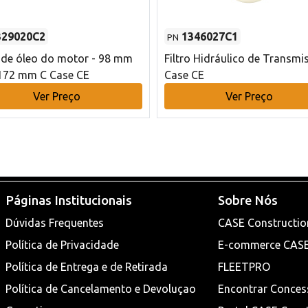
329020C2
1346027C1
PN
o de óleo do motor - 98 mm
Filtro Hidráulico de Transmi
172 mm C Case CE
Case CE
Ver Preço
Ver Preço
Páginas Institucionais
Sobre Nós
Dúvidas Frequentes
CASE Constructio
Política de Privacidade
E-commerce CAS
Política de Entrega e de Retirada
FLEETPRO
Política de Cancelamento e Devoluçao
Encontrar Conces