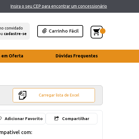
Insira o seu CEP para encontrar um concessionário
mo convidado
Carrinho Fácil
ou
cadastre-se
s em Oferta
Dúvidas Frequentes
Carregar lista de Excel
Adicionar Favorito
Compartilhar
mpativel com: