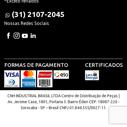
*Exceto feriados
(31) 2107-2045
Nossas Redes Sociais
FORMAS DE PAGAMENTO
CERTIFICADOS
CNH INDUSTRIAL BRASIL LTDA Centro de Distribuição de Peças |
Av. Jerome Case, 1801, Portaria 3. Bairro Éden CEP: 18087-220 -
Sorocaba - SP − Brasil CNPJ 01.844.555/0027-11.