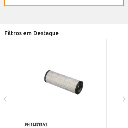
Filtros em Destaque
PN
128781A1