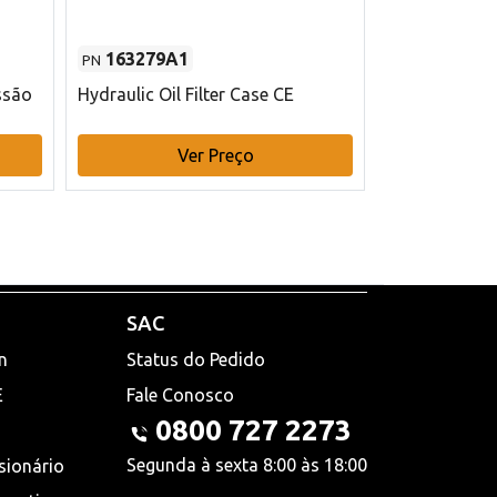
163279A1
48145970
PN
PN
ssão
Hydraulic Oil Filter Case CE
Filtro de com
x 75 mm L Ca
Ver Preço
V
SAC
n
Status do Pedido
E
Fale Conosco
0800 727 2273
Segunda à sexta 8:00 às 18:00
sionário