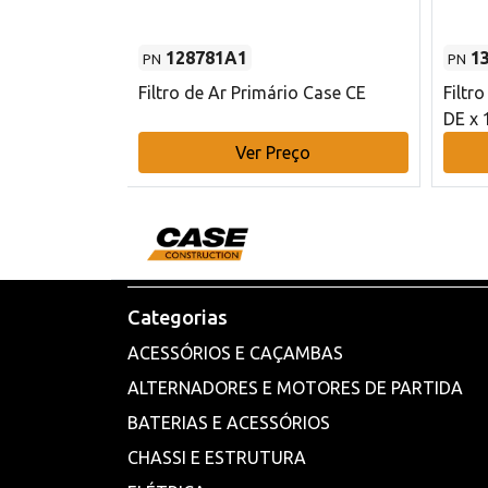
128781A1
1
PN
PN
l - 80 mm DE
Filtro de Ar Primário Case CE
Filtr
DE x 
o
Ver Preço
Categorias
ACESSÓRIOS E CAÇAMBAS
ALTERNADORES E MOTORES DE PARTIDA
BATERIAS E ACESSÓRIOS
CHASSI E ESTRUTURA