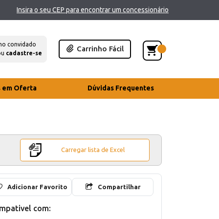
Insira o seu CEP para encontrar um concessionário
mo convidado
Carrinho Fácil
ou
cadastre-se
s em Oferta
Dúvidas Frequentes
Carregar lista de Excel
Adicionar Favorito
Compartilhar
mpativel com: