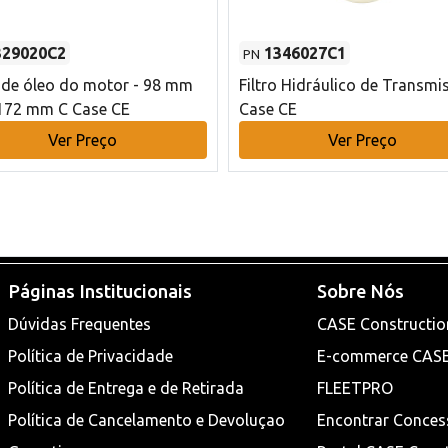
329020C2
1346027C1
PN
o de óleo do motor - 98 mm
Filtro Hidráulico de Transmi
172 mm C Case CE
Case CE
Ver Preço
Ver Preço
Páginas Institucionais
Sobre Nós
Dúvidas Frequentes
CASE Constructio
Política de Privacidade
E-commerce CAS
Política de Entrega e de Retirada
FLEETPRO
Política de Cancelamento e Devoluçao
Encontrar Conces