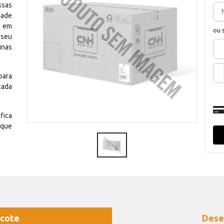
ssas
dade
e em
ou 
 seu
inas
para
cada
fica
 que
cote
Dese