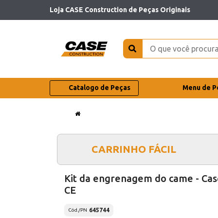
Loja CASE Construction de Peças Originais
Catalogo de Peças
Menu de P
CARRINHO FÁCIL
Kit da engrenagem do came - Cas
CE
645744
Cód./PN