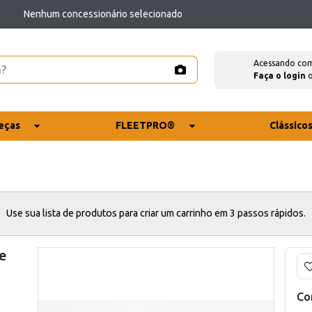
Nenhum concessionário selecionado
Acessando co
Faça o login
eças
FLEETPRO®
Clássico
Use sua lista de produtos para criar um carrinho em 3 passos rápidos.
e
Co