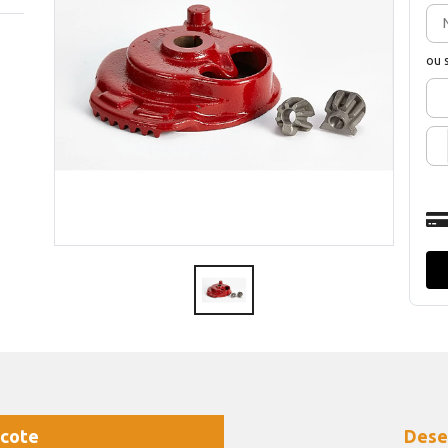
ou 
cote
Dese