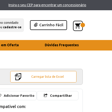
Insira o seu CEP para encontrar um concessionário
mo convidado
Carrinho Fácil
ou
cadastre-se
s em Oferta
Dúvidas Frequentes
Carregar lista de Excel
Adicionar Favorito
Compartilhar
mpativel com: