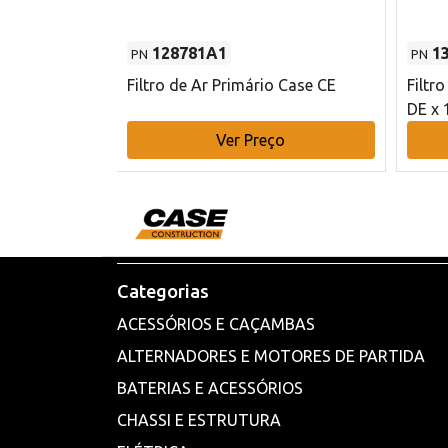
128781A1
1
PN
PN
l - 80 mm DE
Filtro de Ar Primário Case CE
Filtr
DE x 
o
Ver Preço
Categorias
ACESSÓRIOS E CAÇAMBAS
ALTERNADORES E MOTORES DE PARTIDA
BATERIAS E ACESSÓRIOS
CHASSI E ESTRUTURA