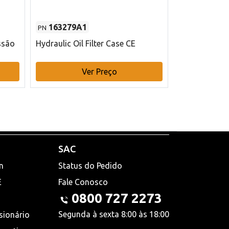
163279A1
48145970
PN
PN
ssão
Hydraulic Oil Filter Case CE
Filtro de com
x 75 mm L Ca
Ver Preço
V
SAC
n
Status do Pedido
E
Fale Conosco
0800 727 2273
Segunda à sexta 8:00 às 18:00
sionário