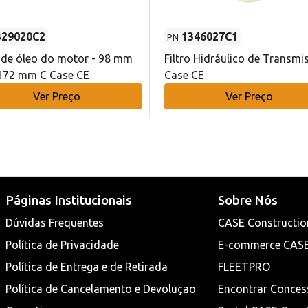
329020C2
1346027C1
PN
o de óleo do motor - 98 mm
Filtro Hidráulico de Transmi
172 mm C Case CE
Case CE
Ver Preço
Ver Preço
Páginas Institucionais
Sobre Nós
Dúvidas Frequentes
CASE Constructio
Política de Privacidade
E-commerce CAS
Política de Entrega e de Retirada
FLEETPRO
Política de Cancelamento e Devoluçao
Encontrar Conces