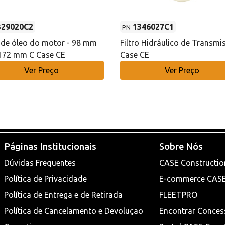
329020C2
1346027C1
PN
o de óleo do motor - 98 mm
Filtro Hidráulico de Transmi
172 mm C Case CE
Case CE
Ver Preço
Ver Preço
Páginas Institucionais
Sobre Nós
Dúvidas Frequentes
CASE Constructio
Política de Privacidade
E-commerce CAS
Política de Entrega e de Retirada
FLEETPRO
Política de Cancelamento e Devoluçao
Encontrar Conces