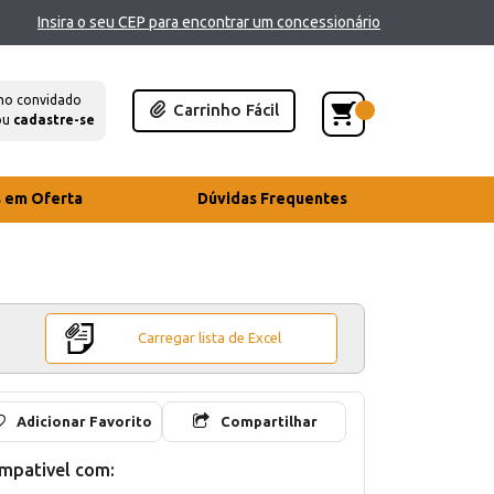
Insira o seu CEP para encontrar um concessionário
mo convidado
Carrinho Fácil
ou
cadastre-se
s em Oferta
Dúvidas Frequentes
Carregar lista de Excel
Adicionar Favorito
Compartilhar
mpativel com: