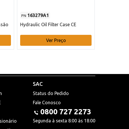
163279A1
48145970
PN
PN
ssão
Hydraulic Oil Filter Case CE
Filtro de com
x 75 mm L Ca
Ver Preço
V
SAC
n
Status do Pedido
E
Fale Conosco
0800 727 2273
Segunda à sexta 8:00 às 18:00
sionário