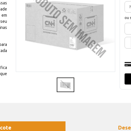
ssas
dade
e em
ou 
 seu
inas
para
cada
fica
 que
cote
Dese