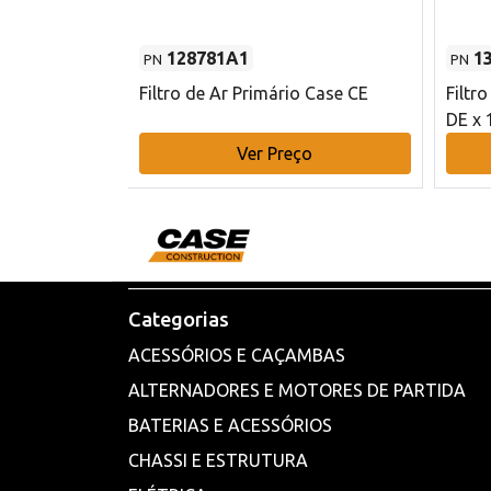
128781A1
1
PN
PN
l - 80 mm DE
Filtro de Ar Primário Case CE
Filtr
DE x 
o
Ver Preço
Categorias
ACESSÓRIOS E CAÇAMBAS
ALTERNADORES E MOTORES DE PARTIDA
BATERIAS E ACESSÓRIOS
CHASSI E ESTRUTURA