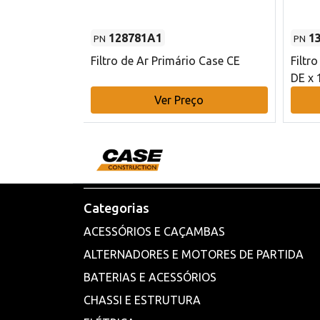
128781A1
1
PN
PN
l - 80 mm DE
Filtro de Ar Primário Case CE
Filtr
DE x 
o
Ver Preço
Categorias
ACESSÓRIOS E CAÇAMBAS
ALTERNADORES E MOTORES DE PARTIDA
BATERIAS E ACESSÓRIOS
CHASSI E ESTRUTURA