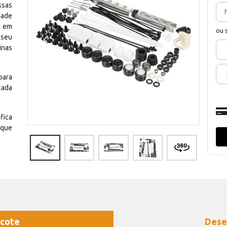
ssas
dade
e em
ou 
 seu
inas
para
cada
fica
 que
cote
Dese