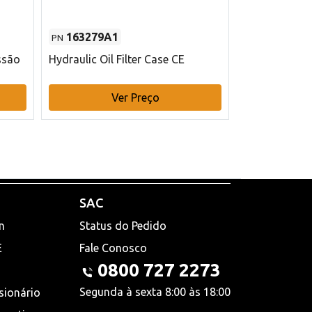
163279A1
48145970
PN
PN
ssão
Hydraulic Oil Filter Case CE
Filtro de com
x 75 mm L Ca
Ver Preço
V
SAC
n
Status do Pedido
E
Fale Conosco
0800 727 2273
Segunda à sexta 8:00 às 18:00
sionário