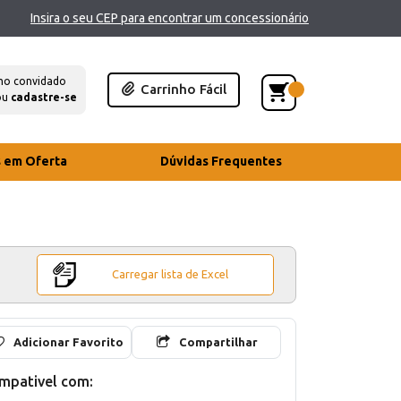
Insira o seu CEP para encontrar um concessionário
mo convidado
Carrinho Fácil
ou
cadastre-se
s em Oferta
Dúvidas Frequentes
Carregar lista de Excel
Adicionar Favorito
Compartilhar
mpativel com: