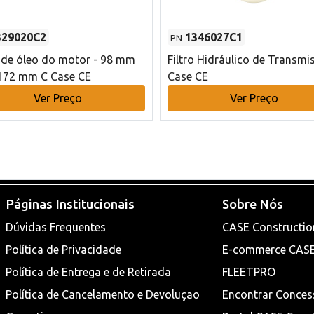
329020C2
1346027C1
PN
o de óleo do motor - 98 mm
Filtro Hidráulico de Transmi
172 mm C Case CE
Case CE
Ver Preço
Ver Preço
Páginas Institucionais
Sobre Nós
Dúvidas Frequentes
CASE Constructio
Política de Privacidade
E-commerce CAS
Política de Entrega e de Retirada
FLEETPRO
Política de Cancelamento e Devoluçao
Encontrar Conces