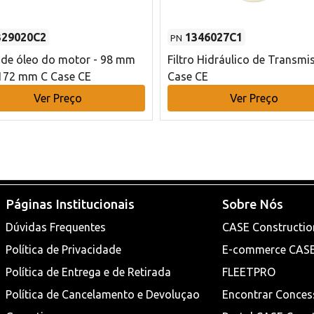
329020C2
1346027C1
PN
o de óleo do motor - 98 mm
Filtro Hidráulico de Transmi
172 mm C Case CE
Case CE
Ver Preço
Ver Preço
Páginas Institucionais
Sobre Nós
Dúvidas Frequentes
CASE Constructio
Política de Privacidade
E-commerce CAS
Política de Entrega e de Retirada
FLEETPRO
Política de Cancelamento e Devoluçao
Encontrar Conces