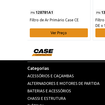
128781A1
1
PN
PN
l - 80 mm DE
Filtro de Ar Primário Case CE
Filtr
DE x 
o
Ver Preço
Categorias
ACESSÓRIOS E CAÇAMBAS
ALTERNADORES E MOTORES DE PARTIDA
BATERIAS E ACESSÓRIOS
CHASSI E ESTRUTURA