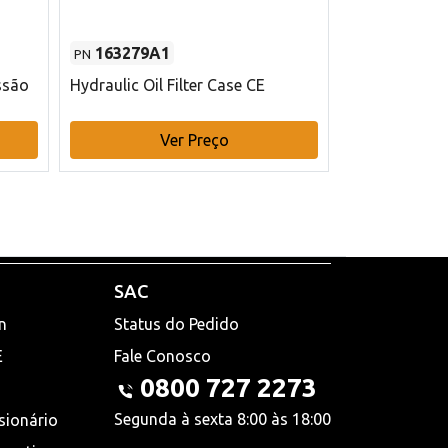
163279A1
48145970
PN
PN
ssão
Hydraulic Oil Filter Case CE
Filtro de com
x 75 mm L Ca
Ver Preço
V
SAC
n
Status do Pedido
E
Fale Conosco
0800 727 2273
Segunda à sexta 8:00 às 18:00
sionário