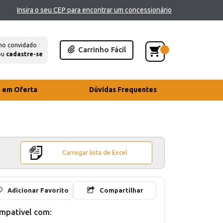
Insira o seu CEP para encontrar um concessionário
mo convidado
Carrinho Fácil
ou
cadastre-se
s em Oferta
Dúvidas Frequentes
Carregar lista de Excel
Adicionar Favorito
Compartilhar
mpativel com: