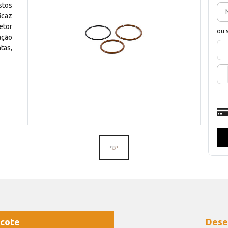
stos
icaz
etor
ou 
ação
tas,
cote
Dese