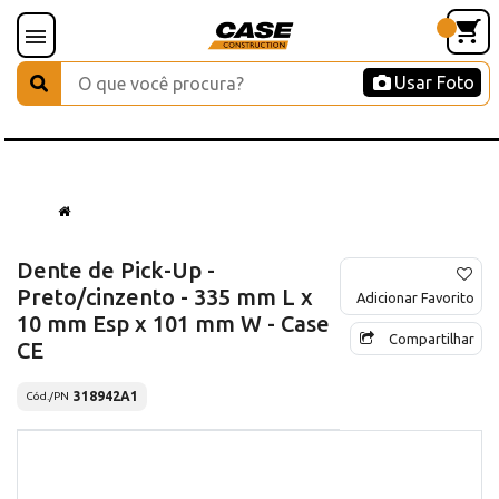
Usar Foto
Dente de Pick-Up -
Preto/cinzento - 335 mm L x
Adicionar Favorito
10 mm Esp x 101 mm W - Case
Compartilhar
CE
318942A1
Cód./PN