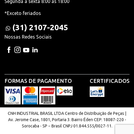
Segunda à sexta 8:00 às 18:00
*Exceto feriados
(31) 2107-2045
Nossas Redes Sociais
FORMAS DE PAGAMENTO
CERTIFICADOS
CNH INDUSTRIAL BRASIL LTDA Centro de Distribuição de Peças |
Av. Jerome Case, 1801, Portaria 3. Bairro Éden CEP: 18087-220 -
Sorocaba - SP − Brasil CNPJ 01.844.555/0027-11.