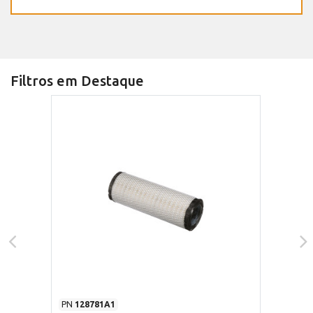
Filtros em Destaque
PN
128781A1