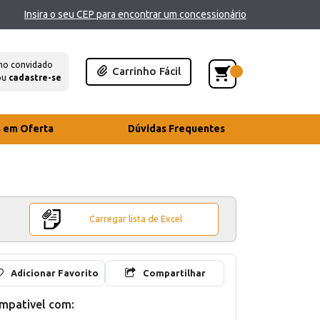
Insira o seu CEP para encontrar um concessionário
mo convidado
Carrinho Fácil
ou
cadastre-se
s em Oferta
Dúvidas Frequentes
Carregar lista de Excel
Adicionar Favorito
Compartilhar
mpativel com: