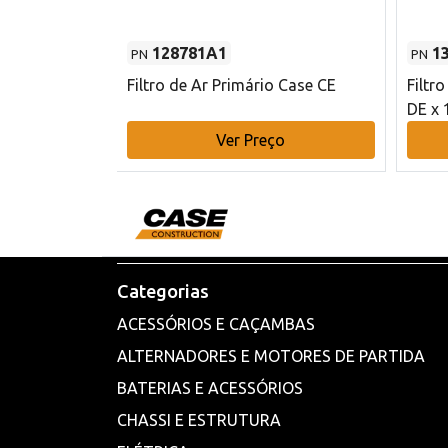
128781A1
1
PN
PN
l - 80 mm DE
Filtro de Ar Primário Case CE
Filtr
DE x 
o
Ver Preço
Categorias
ACESSÓRIOS E CAÇAMBAS
ALTERNADORES E MOTORES DE PARTIDA
BATERIAS E ACESSÓRIOS
CHASSI E ESTRUTURA