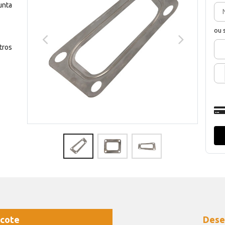
unta
ou 
tros
cote
Dese