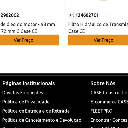
329020C2
1346027C1
PN
o de óleo do motor - 98 mm
Filtro Hidráulico de Transmi
172 mm C Case CE
Case CE
Ver Preço
Ver Preço
Páginas Institucionais
Sobre Nós
Dúvidas Frequentes
CASE Constructio
Política de Privacidade
E-commerce CAS
Política de Entrega e de Retirada
FLEETPRO
Política de Cancelamento e Devoluçao
Encontrar Conces