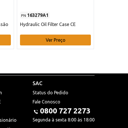
163279A1
48145970
PN
PN
ssão
Hydraulic Oil Filter Case CE
Filtro de com
x 75 mm L Ca
Ver Preço
V
SAC
n
Status do Pedido
E
Fale Conosco
0800 727 2273
Segunda à sexta 8:00 às 18:00
sionário