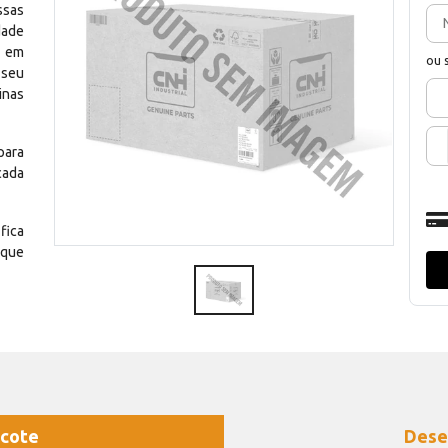
ssas
dade
e em
ou 
 seu
inas
para
cada
fica
 que
cote
Dese