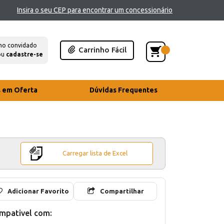
Insira o seu CEP para encontrar um concessionário
mo convidado
Carrinho Fácil
ou
cadastre-se
s em Oferta
Dúvidas Frequentes
Carregar lista de Excel
Adicionar Favorito
Compartilhar
mpativel com: