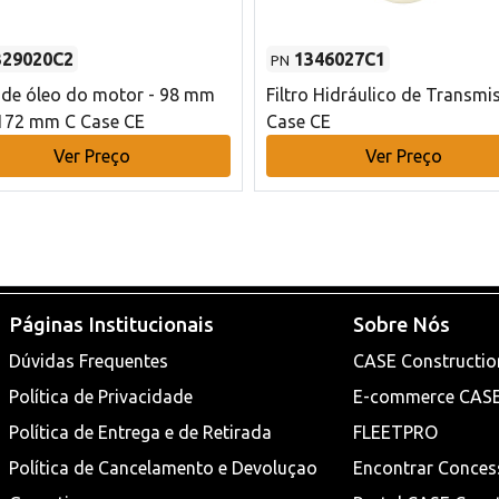
329020C2
1346027C1
PN
o de óleo do motor - 98 mm
Filtro Hidráulico de Transmi
172 mm C Case CE
Case CE
Ver Preço
Ver Preço
Páginas Institucionais
Sobre Nós
Dúvidas Frequentes
CASE Constructio
Política de Privacidade
E-commerce CAS
Política de Entrega e de Retirada
FLEETPRO
Política de Cancelamento e Devoluçao
Encontrar Conces