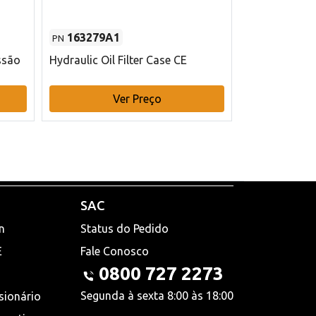
163279A1
48145970
PN
PN
ssão
Hydraulic Oil Filter Case CE
Filtro de com
x 75 mm L Ca
Ver Preço
V
SAC
n
Status do Pedido
E
Fale Conosco
0800 727 2273
Segunda à sexta 8:00 às 18:00
sionário