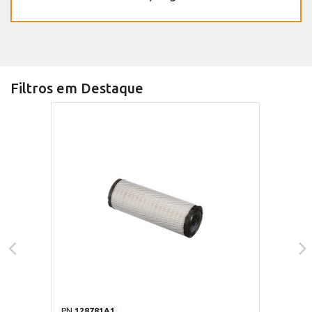
Filtros em Destaque
PN
128781A1