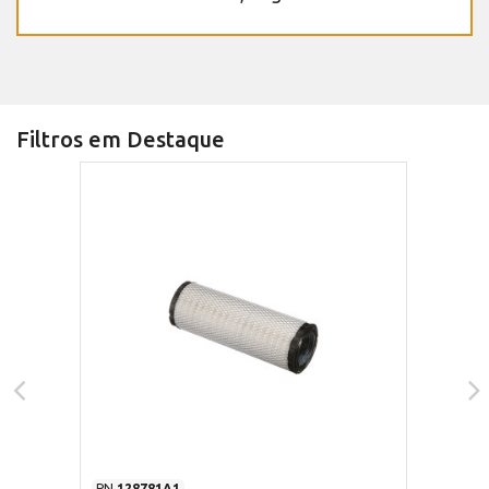
Filtros em Destaque
PN
128781A1