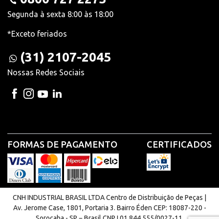
Segunda à sexta 8:00 às 18:00
*Exceto feriados
(31) 2107-2045
Nossas Redes Sociais
FORMAS DE PAGAMENTO
CERTIFICADOS
CNH INDUSTRIAL BRASIL LTDA Centro de Distribuição de Peças |
Av. Jerome Case, 1801, Portaria 3. Bairro Éden CEP: 18087-220 -
Sorocaba - SP − Brasil CNPJ 01.844.555/0027-11.