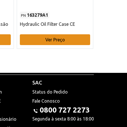
163279A1
48145970
PN
PN
ssão
Hydraulic Oil Filter Case CE
Filtro de com
x 75 mm L Ca
Ver Preço
V
SAC
n
Status do Pedido
E
Fale Conosco
0800 727 2273
Segunda à sexta 8:00 às 18:00
sionário