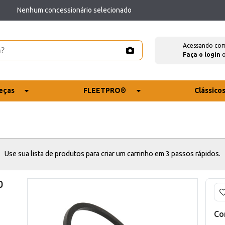
Nenhum concessionário selecionado
Acessando co
Faça o login
eças
FLEETPRO®
Clássico
Use sua lista de produtos para criar um carrinho em 3 passos rápidos.
0
Co