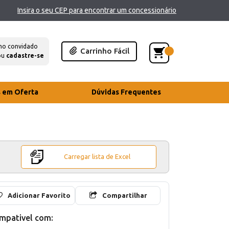
Insira o seu CEP para encontrar um concessionário
mo convidado
Carrinho Fácil
ou
cadastre-se
s em Oferta
Dúvidas Frequentes
Carregar lista de Excel
Adicionar Favorito
Compartilhar
mpativel com: