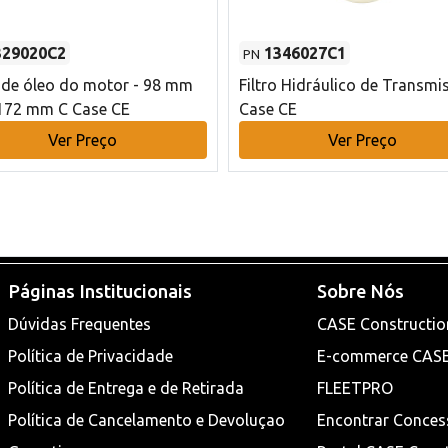
329020C2
1346027C1
PN
o de óleo do motor - 98 mm
Filtro Hidráulico de Transmi
172 mm C Case CE
Case CE
Ver Preço
Ver Preço
Páginas Institucionais
Sobre Nós
Dúvidas Frequentes
CASE Constructio
Política de Privacidade
E-commerce CAS
Política de Entrega e de Retirada
FLEETPRO
Política de Cancelamento e Devoluçao
Encontrar Conces