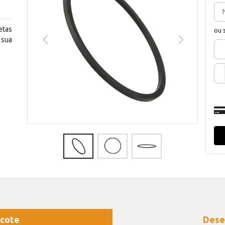
etas
ou 
 sua
cote
Dese