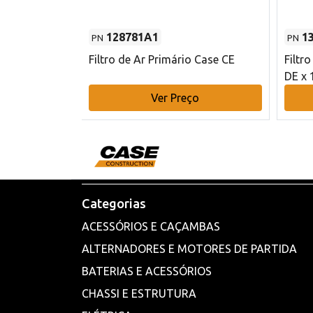
128781A1
1
PN
PN
l - 80 mm DE
Filtro de Ar Primário Case CE
Filtr
DE x 
o
Ver Preço
Categorias
ACESSÓRIOS E CAÇAMBAS
ALTERNADORES E MOTORES DE PARTIDA
BATERIAS E ACESSÓRIOS
CHASSI E ESTRUTURA