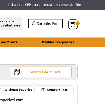
Insira o seu CEP para encontrar um concessionário
mo convidado
Carrinho Fácil
ou
cadastre-se
s em Oferta
Dúvidas Frequentes
Carregar lista de Excel
Adicionar Favorito
Compartilhar
mpativel com: