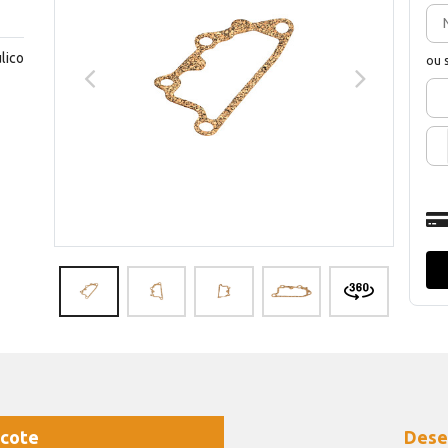
lico
ou 
cote
Dese