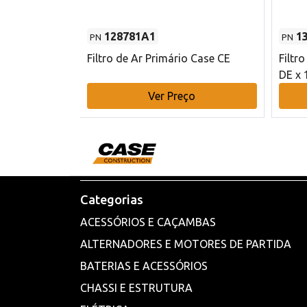
128781A1
1
PN
PN
l - 80 mm DE
Filtro de Ar Primário Case CE
Filtr
DE x 
o
Ver Preço
Categorias
ACESSÓRIOS E CAÇAMBAS
ALTERNADORES E MOTORES DE PARTIDA
BATERIAS E ACESSÓRIOS
CHASSI E ESTRUTURA