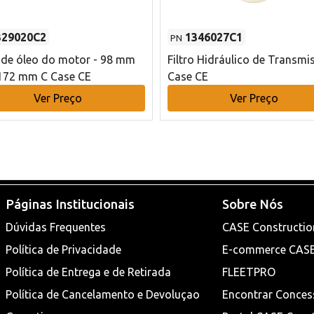
329020C2
1346027C1
PN
o de óleo do motor - 98 mm
Filtro Hidráulico de Transmi
172 mm C Case CE
Case CE
Ver Preço
Ver Preço
Páginas Institucionais
Sobre Nós
Dúvidas Frequentes
CASE Constructio
Política de Privacidade
E-commerce CAS
Política de Entrega e de Retirada
FLEETPRO
Política de Cancelamento e Devoluçao
Encontrar Conces