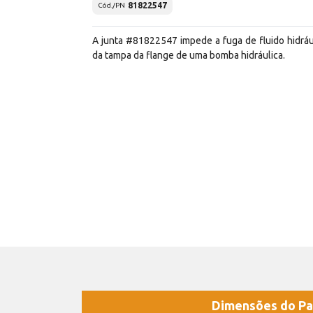
81822547
Cód./PN
A junta #81822547 impede a fuga de fluido hidráu
da tampa da flange de uma bomba hidráulica.
Dimensões do Pa