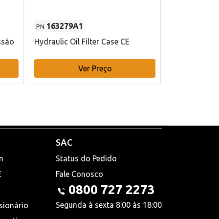
163279A1
48145970
PN
PN
ssão
Hydraulic Oil Filter Case CE
Filtro de com
x 75 mm L Ca
Ver Preço
V
SAC
n
Status do Pedido
E
Fale Conosco
0800 727 2273
Segunda à sexta 8:00 às 18:00
sionário