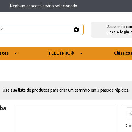
Nenhum concessionário selecionado
Acessando co
Faça o login
eças
FLEETPRO®
Clássico
Use sua lista de produtos para criar um carrinho em 3 passos rápidos.
mba
Co