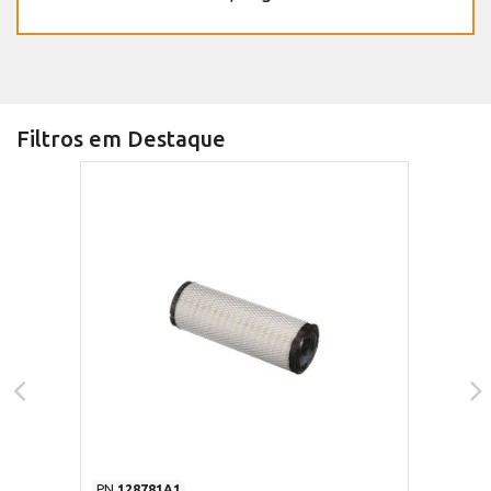
Filtros em Destaque
PN
128781A1