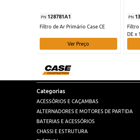
128781A1
1
PN
PN
l - 80 mm DE
Filtro de Ar Primário Case CE
Filtr
DE x 
o
Ver Preço
Categorias
ACESSÓRIOS E CAÇAMBAS
ALTERNADORES E MOTORES DE PARTIDA
BATERIAS E ACESSÓRIOS
CHASSI E ESTRUTURA