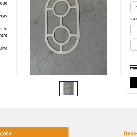
 que
eças
ou 
 seu
ntre
uina
cote
Dese