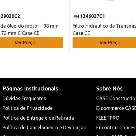
329020C2
1346027C1
PN
o de óleo do motor - 98 mm
Filtro Hidráulico de Transmi
172 mm C Case CE
Case CE
Ver Preço
Ver Preço
Páginas Institucionais
Sobre Nós
Dúvidas Frequentes
CASE Constructio
Política de Privacidade
E-commerce CAS
Política de Entrega e de Retirada
FLEETPRO
Política de Cancelamento e Devoluçao
Encontrar Conces