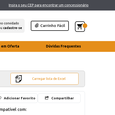
Insira o seu CEP para encontrar um concessionário
mo convidado
Carrinho Fácil
ou
cadastre-se
s em Oferta
Dúvidas Frequentes
Carregar lista de Excel
Adicionar Favorito
Compartilhar
mpativel com: