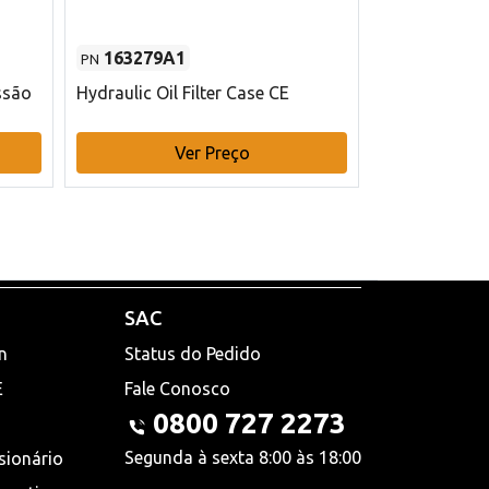
163279A1
48145970
PN
PN
ssão
Hydraulic Oil Filter Case CE
Filtro de com
x 75 mm L Ca
Ver Preço
V
SAC
n
Status do Pedido
E
Fale Conosco
0800 727 2273
Segunda à sexta 8:00 às 18:00
sionário