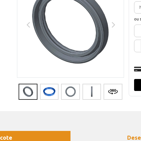
ou 
cote
Dese