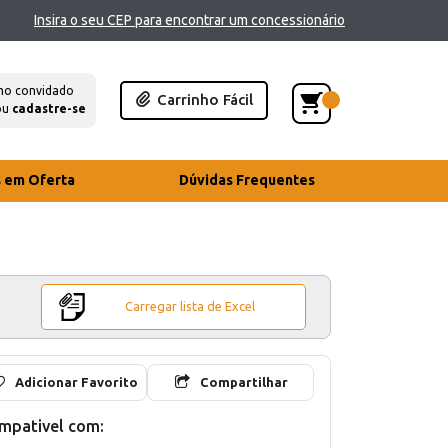
Insira o seu CEP para encontrar um concessionário
mo convidado
Carrinho Fácil
ou
cadastre-se
s em Oferta
Dúvidas Frequentes
Carregar lista de Excel
Adicionar Favorito
Compartilhar
mpativel com: