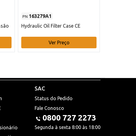
163279A1
48145970
PN
PN
ssão
Hydraulic Oil Filter Case CE
Filtro de com
x 75 mm L Ca
Ver Preço
V
SAC
n
Status do Pedido
E
Fale Conosco
0800 727 2273
Segunda à sexta 8:00 às 18:00
sionário