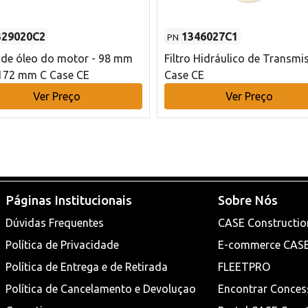
329020C2
1346027C1
PN
o de óleo do motor - 98 mm
Filtro Hidráulico de Transmi
172 mm C Case CE
Case CE
Ver Preço
Ver Preço
Páginas Institucionais
Sobre Nós
Dúvidas Frequentes
CASE Constructio
Política de Privacidade
E-commerce CAS
Política de Entrega e de Retirada
FLEETPRO
Política de Cancelamento e Devoluçao
Encontrar Conces