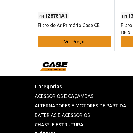
128781A1
1
PN
PN
l - 80 mm DE
Filtro de Ar Primário Case CE
Filtr
DE x 
o
Ver Preço
Categorias
ACESSÓRIOS E CAÇAMBAS
ALTERNADORES E MOTORES DE PARTIDA
BATERIAS E ACESSÓRIOS
CHASSI E ESTRUTURA