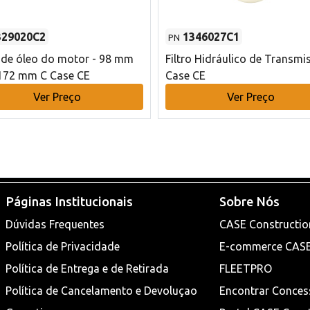
329020C2
1346027C1
PN
o de óleo do motor - 98 mm
Filtro Hidráulico de Transmi
172 mm C Case CE
Case CE
Ver Preço
Ver Preço
Páginas Institucionais
Sobre Nós
Dúvidas Frequentes
CASE Constructio
Política de Privacidade
E-commerce CAS
Política de Entrega e de Retirada
FLEETPRO
Política de Cancelamento e Devoluçao
Encontrar Conces