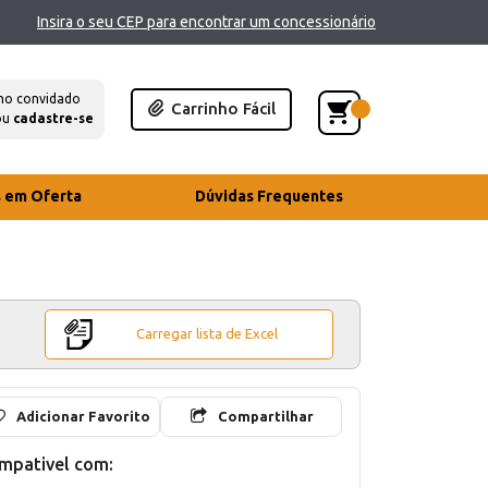
Insira o seu CEP para encontrar um concessionário
mo convidado
Carrinho Fácil
ou
cadastre-se
s em Oferta
Dúvidas Frequentes
Carregar lista de Excel
Adicionar Favorito
Compartilhar
mpativel com: