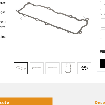
 que
eças
ou 
 seu
ntre
uina
cote
Dese