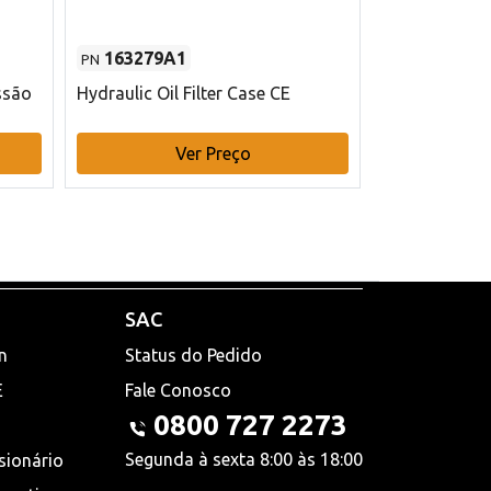
163279A1
48145970
PN
PN
ssão
Hydraulic Oil Filter Case CE
Filtro de com
x 75 mm L Ca
Ver Preço
V
SAC
n
Status do Pedido
E
Fale Conosco
0800 727 2273
Segunda à sexta 8:00 às 18:00
sionário