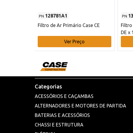
128781A1
1
PN
PN
l - 80 mm DE
Filtro de Ar Primário Case CE
Filtr
DE x 
o
Ver Preço
Categorias
ACESSÓRIOS E CAÇAMBAS
ALTERNADORES E MOTORES DE PARTIDA
BATERIAS E ACESSÓRIOS
CHASSI E ESTRUTURA