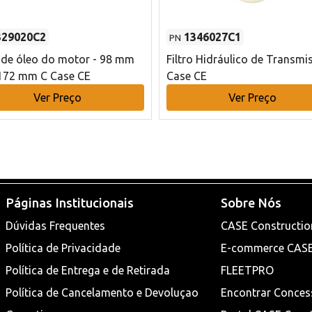
329020C2
1346027C1
PN
o de óleo do motor - 98 mm
Filtro Hidráulico de Transmi
172 mm C Case CE
Case CE
Ver Preço
Ver Preço
Páginas Institucionais
Sobre Nós
Dúvidas Frequentes
CASE Constructio
Política de Privacidade
E-commerce CAS
Política de Entrega e de Retirada
FLEETPRO
Política de Cancelamento e Devoluçao
Encontrar Conces