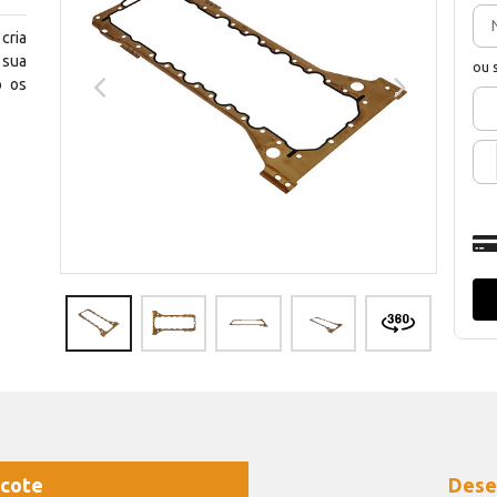
cria
 sua
ou 
o os
cote
Dese