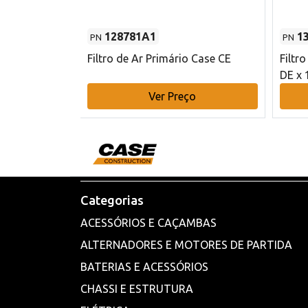
128781A1
1
PN
PN
l - 80 mm DE
Filtro de Ar Primário Case CE
Filtr
DE x 
o
Ver Preço
Categorias
ACESSÓRIOS E CAÇAMBAS
ALTERNADORES E MOTORES DE PARTIDA
BATERIAS E ACESSÓRIOS
CHASSI E ESTRUTURA