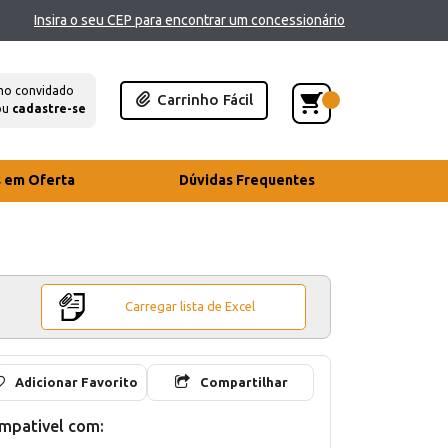
Insira o seu CEP para encontrar um concessionário
mo convidado
Carrinho Fácil
ou
cadastre-se
s em Oferta
Dúvidas Frequentes
Carregar lista de Excel
Adicionar Favorito
Compartilhar
mpativel com: