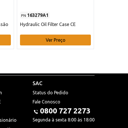
163279A1
48145970
PN
PN
ssão
Hydraulic Oil Filter Case CE
Filtro de com
x 75 mm L Ca
Ver Preço
V
SAC
n
Status do Pedido
E
Fale Conosco
0800 727 2273
Segunda à sexta 8:00 às 18:00
sionário