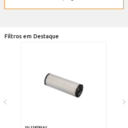
Filtros em Destaque
PN
128781A1