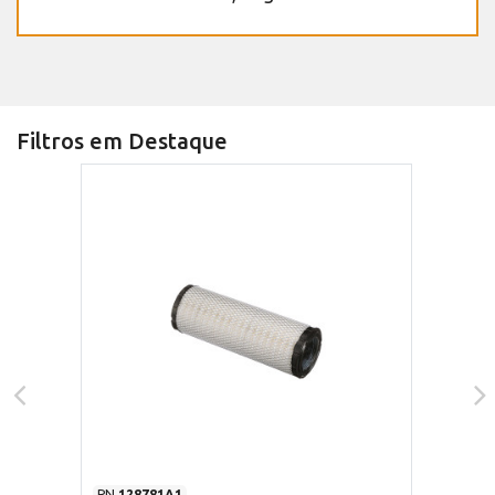
Filtros em Destaque
PN
128781A1