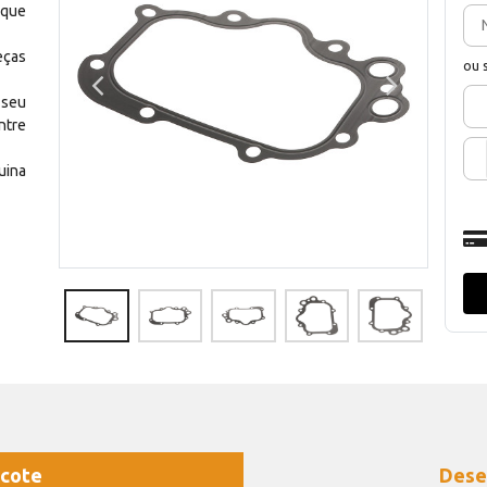
 que
eças
ou 
 seu
ntre
uina
cote
Dese