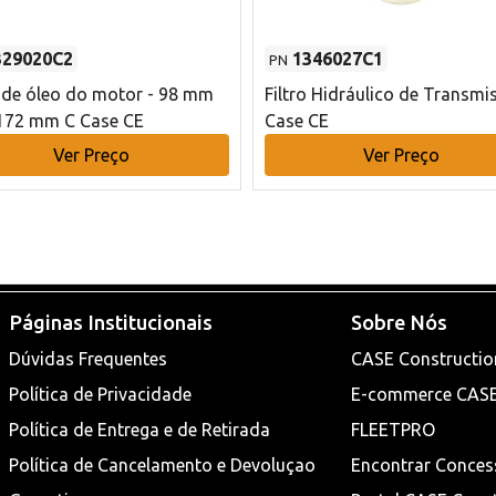
329020C2
1346027C1
PN
o de óleo do motor - 98 mm
Filtro Hidráulico de Transmi
172 mm C Case CE
Case CE
Ver Preço
Ver Preço
Páginas Institucionais
Sobre Nós
Dúvidas Frequentes
CASE Constructio
Política de Privacidade
E-commerce CAS
Política de Entrega e de Retirada
FLEETPRO
Política de Cancelamento e Devoluçao
Encontrar Conces