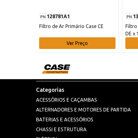
128781A1
1
PN
PN
l - 80 mm DE
Filtro de Ar Primário Case CE
Filtr
DE x 
o
Ver Preço
Categorias
ACESSÓRIOS E CAÇAMBAS
ALTERNADORES E MOTORES DE PARTIDA
BATERIAS E ACESSÓRIOS
CHASSI E ESTRUTURA