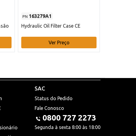
163279A1
48145970
PN
PN
ssão
Hydraulic Oil Filter Case CE
Filtro de com
x 75 mm L Ca
Ver Preço
V
SAC
n
Status do Pedido
E
Fale Conosco
0800 727 2273
Segunda à sexta 8:00 às 18:00
sionário