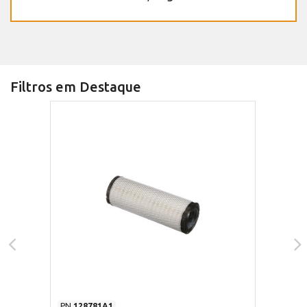
Filtros em Destaque
PN
128781A1