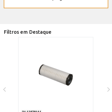
Filtros em Destaque
PN
128781A1